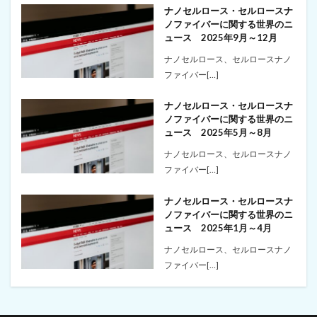
ナノセルロース・セルロースナ
ノファイバーに関する世界のニ
ュース 2025年9月～12月
ナノセルロース、セルロースナノ
ファイバー[…]
ナノセルロース・セルロースナ
ノファイバーに関する世界のニ
ュース 2025年5月～8月
ナノセルロース、セルロースナノ
ファイバー[…]
ナノセルロース・セルロースナ
ノファイバーに関する世界のニ
ュース 2025年1月～4月
ナノセルロース、セルロースナノ
ファイバー[…]