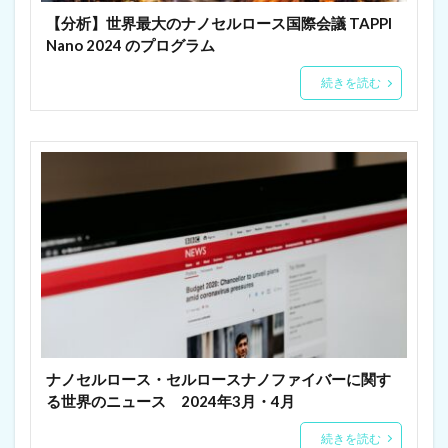
【分析】世界最大のナノセルロース国際会議 TAPPI
Nano 2024 のプログラム
続きを読む
ナノセルロース・セルロースナノファイバーに関す
る世界のニュース 2024年3月・4月
続きを読む