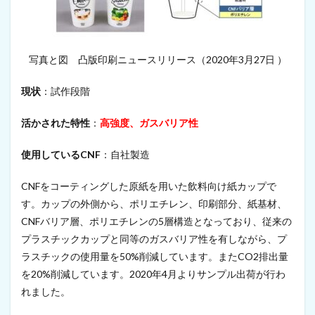
ン
サ
ー
・
写真と図 凸版印刷ニュースリリース（2020年3月27日 ）
3
次
元
現状
：試作段階
プ
リ
活かされた特性
：
高強度、ガスバリア性
ン
タ
ー
使用しているCNF
：自社製造
用
部
CNFをコーティングした原紙を用いた飲料向け紙カップで
材
す。カップの外側から、ポリエチレン、印刷部分、紙基材、
11.1
セ
CNFバリア層、ポリエチレンの5層構造となっており、従来の
ン
プラスチックカップと同等のガスバリア性を有しながら、プ
サ
ラスチックの使用量を50%削減しています。またCO2排出量
ー
を20%削減しています。2020年4月よりサンプル出荷が行わ
11.2
れました。
3
次