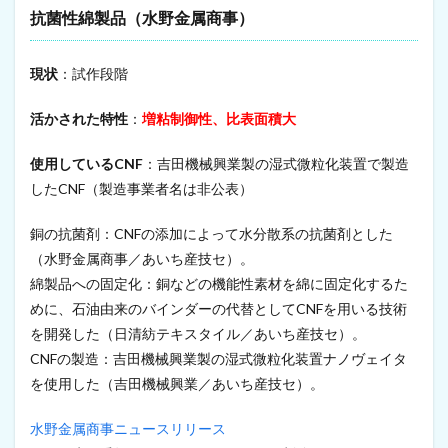
抗菌性綿製品（水野金属商事）
現状
：試作段階
活かされた特性
：
増粘制御性、比表面積大
使用しているCNF
：吉田機械興業製の湿式微粒化装置で製造
したCNF（製造事業者名は非公表）
銅の抗菌剤：CNFの添加によって水分散系の抗菌剤とした
（水野金属商事／あいち産技セ）。
綿製品への固定化：銅などの機能性素材を綿に固定化するた
めに、石油由来のバインダーの代替としてCNFを用いる技術
を開発した（日清紡テキスタイル／あいち産技セ）。
CNFの製造：吉田機械興業製の湿式微粒化装置ナノヴェイタ
を使用した（吉田機械興業／あいち産技セ）。
水野金属商事ニュースリリース