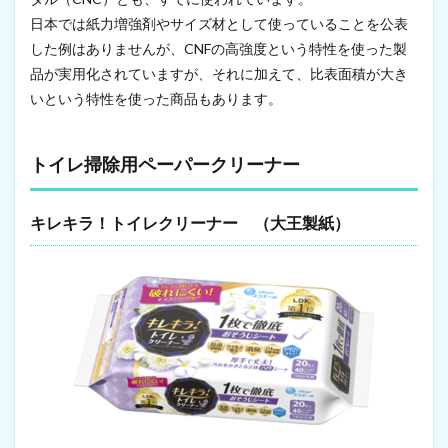
ー
ナ
日本では紙力増強剤やサイズ材として使っていることを公表
ー
した例はありませんが、CNFの高強度という特性を使った製
1.2
品が実用化されていますが、それに加えて、比表面積が大き
芯
いという特性を使った商品もあります。
な
し
・
超
トイレ掃除用ペーパークリーナー
ロ
ン
グ
キレキラ！トイレクリーナー （大王製紙）
ト
イ
レ
ッ
ト
ペ
ー
パ
ー
1.3
紙
お