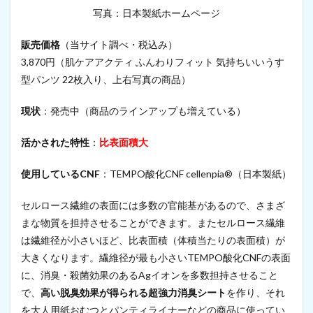
用
写真：日本製紙ホームページ
タ
イ
販売価格
（当サイト調べ・税込み）
ヤ
3,870円（肌ケアアクティ ふんわりフィット 気持ちいいうす
8
型パンツ 22枚入り、上右写真の商品）
イ
ン
ク
現状
：発売中（商品のラインアップも増えている）
・
塗
活かされた特性
：
比表面積大
料
・
化
使用しているCNF
：TEMPO酸化CNF cellenpia®（日本製紙）
学
製
セルロース繊維の表面には多数の官能基があるので、さまざ
品
まな物質を担持させることができます。またセルロース繊維
8.1
は繊維径が小さいほど、比表面積（体積当たりの表面積）が
ゲ
ル
大きくなります。繊維径が最も小さいTEMPO酸化CNFの表面
イ
に、消臭・殺菌効果のあるAgイオンを多数担持させること
ン
ク
で、
高い脱臭効果が得られる超強力消臭シート
を作り、それ
ボ
を大人用紙おむつとパンティライナーなどの商品に使ってい