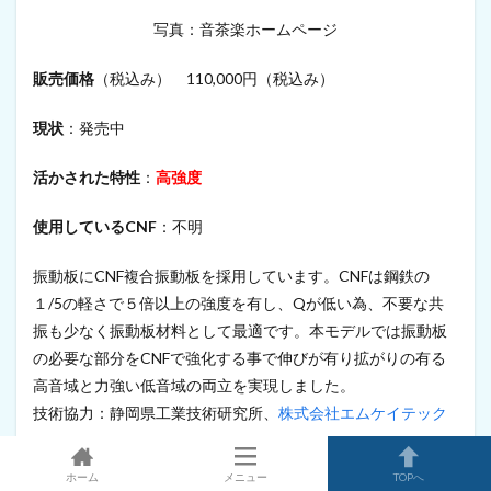
写真：音茶楽ホームページ
販売価格
（税込み） 110,000円（税込み）
現状
：発売中
活かされた特性
：
高強度
使用しているCNF
：不明
振動板にCNF複合振動板を採用しています。CNFは鋼鉄の
１/5の軽さで５倍以上の強度を有し、Qが低い為、不要な共
振も少なく振動板材料として最適です。本モデルでは振動板
の必要な部分をCNFで強化する事で伸びが有り拡がりの有る
高音域と力強い低音域の両立を実現しました。
技術協力：静岡県工業技術研究所、
株式会社エムケイテック
音茶楽商品紹介ページ
ホーム
メニュー
TOPへ