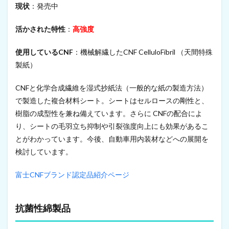
現状
：発売中
活かされた特性
：
高強度
使用しているCNF
：機械解繊したCNF CelluloFibril （天間特殊
製紙）
CNFと化学合成繊維を湿式抄紙法（一般的な紙の製造方法）
で製造した複合材料シート。シートはセルロースの剛性と、
樹脂の成型性を兼ね備えています。さらに CNFの配合によ
り、シートの毛羽立ち抑制や引裂強度向上にも効果があるこ
とがわかっています。今後、自動車用内装材などへの展開を
検討しています。
富士CNFブランド認定品紹介ページ
抗菌性綿製品