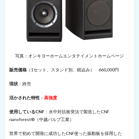
写真：オンキヨーホームエンタテイメントホームページ
販売価格
（1セット、スタンド別、税込み） 660,000円
現状
：終売
活かされた特性
：
高強度
使用しているCNF
：水中対抗衝突法で製造したCNF
nanoforest®（中越パルプ工業）
世界で初めて開発に成功したCNF使った振動板を採用した