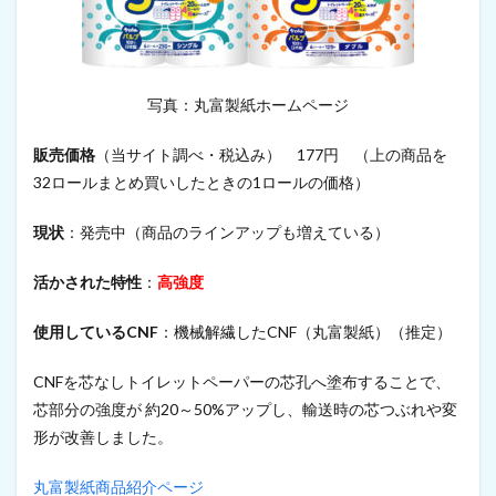
器
5
靴
5.1
写真：丸富製紙ホームページ
ス
ニ
販売価格
（当サイト調べ・税込み） 177円 （上の商品を
ー
32ロールまとめ買いしたときの1ロールの価格）
カ
ー
現状
：発売中（商品のラインアップも増えている）
5.2
ラ
ン
活かされた特性
：
高強度
ニ
ン
使用しているCNF
：機械解繊したCNF（丸富製紙）（推定）
グ
シ
ュ
CNFを芯なしトイレットペーパーの芯孔へ塗布することで、
ー
芯部分の強度が 約20～50%アップし、輸送時の芯つぶれや変
ズ
形が改善しました。
5.3
テ
丸富製紙商品紹介ページ
ニ