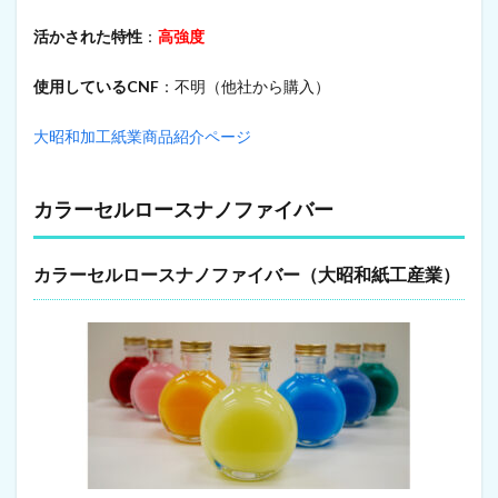
材
活かされた特性
：
高強度
10
農
使用しているCNF
：不明（他社から購入）
業
・
畜
大昭和加工紙業商品紹介ページ
産
業
用
カラーセルロースナノファイバー
資
材
10.1
カラーセルロースナノファイバー（大昭和紙工産業）
鶏
舎
環
境
改
善
資
材
10.2
病
原