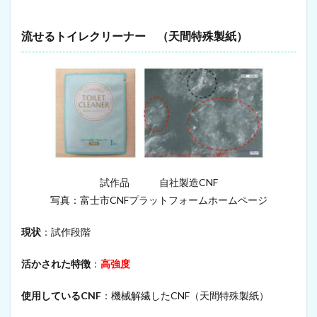
ス
ナ
ノ
流せるトイレクリーナー （天間特殊製紙）
フ
ァ
イ
バ
ー
1.6
紙
コ
ッ
プ
試作品 自社製造CNF
2
写真：富士市CNFプラットフォームホームページ
バ
ル
カ
現状
：試作段階
ナ
イ
活かされた特徴
：
高強度
ズ
ド
フ
使用しているCNF
：機械解繊したCNF（天間特殊製紙）
ァ
イ