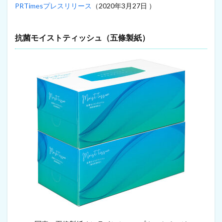
元
PRTimesプレスリリース
（2020年3月27日 ）
プ
リ
ン
抗菌モイストティッシュ（五條製紙）
タ
ー
用
フ
ィ
ラ
メ
ン
ト
12
象
牙
代
替
品
13
日
用
品