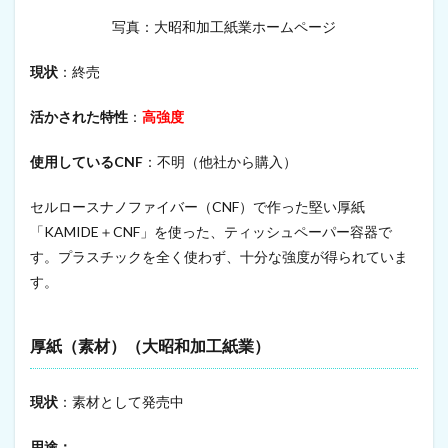
ボ
写真：大昭和加工紙業ホームページ
ー
ド
用
現状
：終売
ワ
ッ
活かされた特性
：
高強度
ク
ス
使用しているCNF
：不明（他社から購入）
8.5
発
泡
セルロースナノファイバー（CNF）で作った堅い厚紙
剤
「KAMIDE＋CNF」を使った、ティッシュペーパー容器で
8.6
す。プラスチックを全く使わず、十分な強度が得られていま
コ
す。
ー
テ
ィ
厚紙（素材）（大昭和加工紙業）
ン
グ
剤
現状
：素材として発売中
9
建
用途：