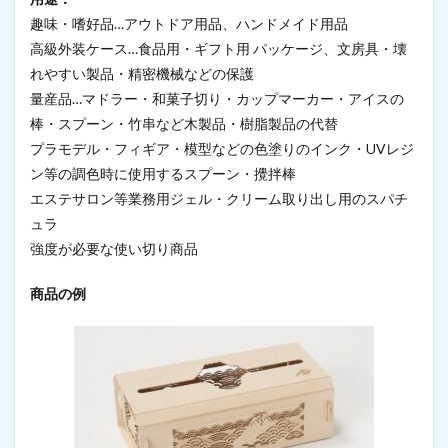
築
・
趣味・嗜好品…アウトドア用品、ハンドメイド用品
建
高級外装ケース…食品用・ギフト用 パッケージ、文房具・壊
設
れやすい製品・精密機械などの保護
材
料
量産品…マドラー・和菓子切り・カップマーカー・アイスの
9.1
棒・スプーン・竹串など木製品・樹脂製品の代替
壁
プラモデル・フィギア・模型などの色塗りのインク・UVレジ
材
（
ン等の調色時に使用するスプーン・攪拌棒
漆
エステサロン等業務用ジェル・クリーム取り出し用のスパチ
喰
ュラ
）
強度が必要な使い切り商品
9.2
コ
商品の例
ン
ク
リ
ー
ト
添
加
剤