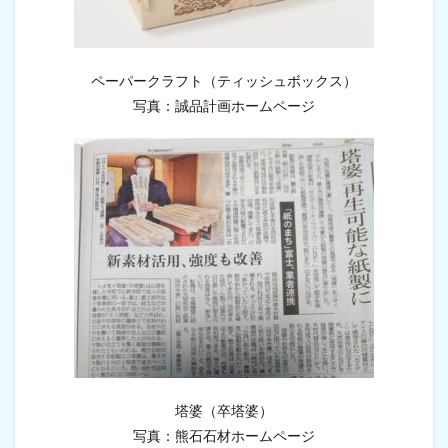
9.3
コ
ン
ク
リ
ペーパークラフト（ティッシュボックス）
ー
写真：誠品計画ホームページ
ト
ポ
ン
プ
先
行
剤
9.4
生
コ
ン
付
着
防
止
剤
塔婆（卒塔婆）
9.5
写真：熊石石材ホームページ
床