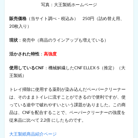
む
写真：大王製紙ホームページ
つ
・
販売価格
（当サイト調べ・税込み） 250円（詰め替え用、
パ
20枚入り）
ン
テ
ィ
現状
：発売中（商品のラインアップも増えている）
ー
ラ
活かされた特性
：
高強度
イ
ナ
ー
使用しているCNF
：機械解繊したCNF ELLEX-S（推定）（大
1.4
王製紙）
厚
紙
トレイ掃除に使用する薬剤が染み込んだペーパークリーナー
1.5
は、そのままトイレに流すことができるので便利ですが、使
カ
っている途中で破れやすいという課題がありました。この商
ラ
ー
品は、CNFを配合することで、ペーパークリーナーの強度を
セ
従来品に比べて 2.2倍 にしたものです。
ル
ロ
大王製紙商品紹介ページ
ー