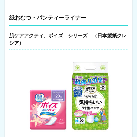
ス
シ
ュ
紙おむつ・パンティーライナー
ー
ズ
肌ケアアクティ、ポイズ シリーズ （日本製紙クレ
6
ス
シア）
ポ
ー
ツ
用
品
6.1
卓
球
ラ
ケ
ッ
ト
7
自
動
車