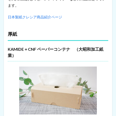
ー
ます。
ル
ペ
ン
日本製紙クレシア商品紹介ページ
8.2
塗
料
厚紙
8.3
ク
KAMIDE＋CNF ペーパーコンテナ （大昭和加工紙
リ
業）
ー
ム
は
ん
だ
8.4
ス
キ
ー
・
ス
ノ
ー