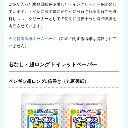
CNFが入った水解原紙を使用したトイレクリーナーを開発し
バ
ー
ています。トイレに流す際に速やかに分解される水解性を維
持しつつ、クリーナーとしての使用に必要十分な湿潤強度を
3
繊
両立させています。
維
製
天間特殊製紙ホームページ
（CNFに関する情報は掲載されて
品
いません）
3.1
不
織
布
芯なし・超ロング トイレットペーパー
3.2
抗
ペンギン超ロング5倍巻き（丸富製紙）
菌
性
綿
製
品
4
音
響
機