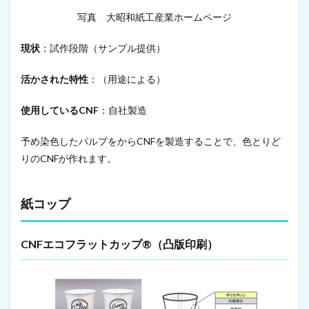
菌
写真 大昭和紙工産業ホームページ
の
侵
現状
：試作段階（サンプル提供）
入
か
ら
活かされた特性
：（用途による）
植
物
使用しているCNF
：自社製造
の
葉
表
予め染色したパルプをからCNFを製造することで、色とりど
面
りのCNFが作れます。
を
守
る
物
紙コップ
理
的
防
CNFエコフラットカップ®（凸版印刷）
除
資
材
11
セ