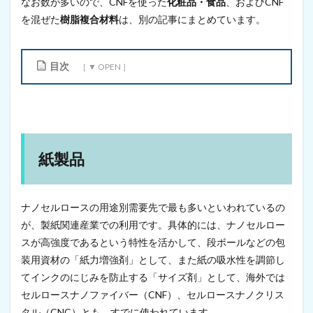
なお数が多いので、CNFを使った
化粧品・食品
、およびCNF
を混ぜた
樹脂複合材料
は、別の記事にまとめています。
目次
1
紙
製
品
1.1
紙製品
ト
イ
レ
掃
ナノセルロースの用途別需要先で最も多いといわれているの
除
が、製紙関連産業での利用です。具体的には、ナノセルロー
用
ペ
スが高強度であるという特性を活かして、段ボールなどの包
ー
装用資材の「紙力増強剤」として、また紙の吸水性を調節し
パ
ー
てインクのにじみを防止する「サイズ剤」として、海外では
ク
セルロースナノファイバー（CNF）、セルロースナノクリス
リ
タル（CNC）とも、すでに使われています。