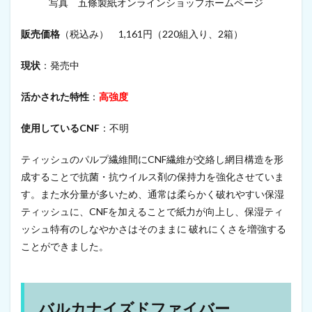
写真 五條製紙オンラインショップホームページ
13.1
ネ
イ
販売価格
（税込み） 1,161円（220組入り、2箱）
ル
チ
現状
：発売中
ッ
プ
活かされた特性
：
高強度
使用しているCNF
：不明
ティッシュのパルプ繊維間にCNF繊維が交絡し網目構造を形
成することで抗菌・抗ウイルス剤の保持力を強化させていま
す。また水分量が多いため、通常は柔らかく破れやすい保湿
ティッシュに、CNFを加えることで紙力が向上し、保湿ティ
ッシュ特有のしなやかさはそのままに 破れにくさを増強する
ことができました。
バルカナイズドファイバー