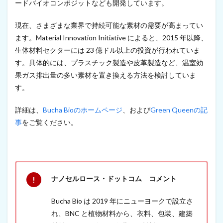
ードバイオコンポジットなども開発しています。
合
成
現在、さまざまな業界で持続可能な素材の需要が高まってい
、
C
ます。Material Innovation Initiative によると、2015 年以降、
N
生体材料セクターには 23 億ドル以上の投資が行われていま
F
す。具体的には、プラスチック製造や皮革製造など、温室効
強
化
果ガス排出量の多い素材を置き換える方法を検討していま
プ
す。
ラ
ス
チ
詳細は、
Bucha Bioのホームページ
、および
Green Queenの記
ッ
事
をご覧ください。
ク
を
製
品
運
搬
ナノセルロース・ドットコム コメント
コ
ン
テ
Bucha Bio は 2019 年にニューヨークで設立さ
ナ
れ、BNC と植物材料から、衣料、包装、建築
に