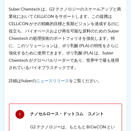
日
Sulzer Chemtech は、G2 テクノロジーのスケールアップと商
）
業化において CELLiCON をサポートします。この提携は
CELLiCON がその戦略的目標と長期ビジョンを達成するのに
役立ち、バイオベースおよび再生可能な原料のための Sulzer
Chemtech の処理技術のポートフォリオを強化します。特
に、このソリューションは、ポリ乳酸 (PLA) の特性をさらに
強化するために使用できます。ポリ乳酸 (PLA) は、Sulzer
Chemtech がグローバルリーダーであり、世界中で最も使用
されているバイオプラスチックです。
詳細はSulzerの
ニュースリリース
をご覧ください。
ナノセルロース・ドットコム コメント
G2 テクノロジーは、もともと BIOeCON とい