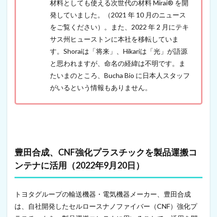
活
材料としても使える次世代の材料 Mirai® を開
用
発していました。（2021 年 10 月のニュース
（
をご覧ください）。また、2022 年 2 月にテキ
2
0
サス州ヒューストンに本社を移転していま
2
す。Shoraiは「将来」、Hikariは「光」が語源
2
年
と思われますが、命名の経緯は不明です。ま
9
たいまのところ、Bucha Bio に日本人スタッフ
月
がいるという情報もありません。
2
0
日
）
3
竹
由
豊田合成、CNF強化プラスチックを製品運搬コ
来
ンテナに活用（2022年9月20日）
C
N
F
を
トヨタグループの輸送機器・電気機器メーカー、豊田合成
使
は、自社開発したセルロースナノファイバー（CNF）強化プ
っ
た