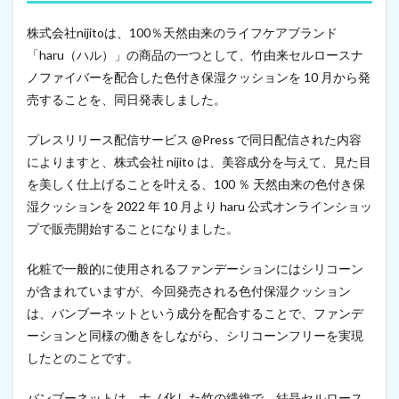
株
式
株式会社nijitoは、100％天然由来のライフケアブランド
を
「haru（ハル）」の商品の一つとして、竹由来セルロースナ
取
ノファイバーを配合した色付き保湿クッションを 10 月から発
得
（
売することを、同日発表しました。
2
0
プレスリリース配信サービス @Press で同日配信された内容
2
2
によりますと、株式会社 nijito は、美容成分を与えて、見た目
年
を美しく仕上げることを叶える、100 ％ 天然由来の色付き保
9
湿クッションを 2022 年 10 月より haru 公式オンラインショッ
月
3
プで販売開始することになりました。
日
）
化粧で一般的に使用されるファンデーションにはシリコーン
6
が含まれていますが、今回発売される色付保湿クッション
C
は、バンブーネットという成分を配合することで、ファンデ
N
F
ーションと同様の働きをしながら、シリコーンフリーを実現
製
したとのことです。
造
企
業
バンブーネットは、ナノ化した竹の繊維で、結晶セルロース