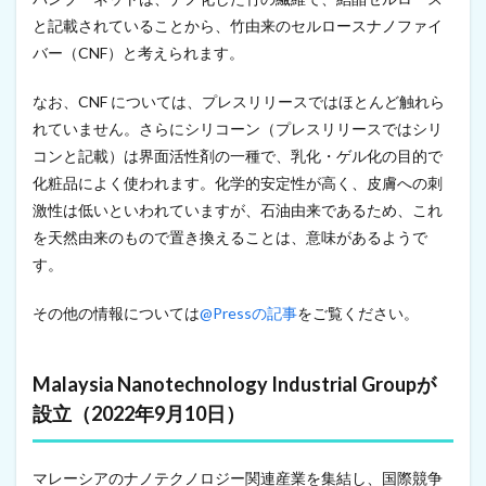
の
と記載されていることから、竹由来のセルロースナノファイ
韓
バー（CNF）と考えられます。
国
M
O
なお、CNF については、プレスリリースではほとんど触れら
V
れていません。さらにシリコーン（プレスリリースではシリ
I
C
コンと記載）は界面活性剤の一種で、乳化・ゲル化の目的で
、
化粧品によく使われます。化学的安定性が高く、皮膚への刺
2
激性は低いといわれていますが、石油由来であるため、これ
0
2
を天然由来のもので置き換えることは、意味があるようで
2
す。
W
e
c
その他の情報については
@Pressの記事
をご覧ください。
o
n
o
Malaysia Nanotechnology Industrial Groupが
m
y
設立（2022年9月10日）
S
t
a
マレーシアのナノテクノロジー関連産業を集結し、国際競争
r