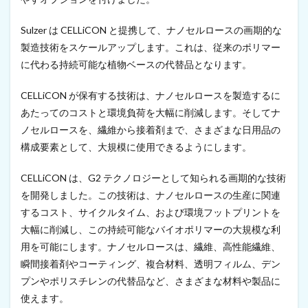
l
l
Sulzer は CELLiCON と提携して、ナノセルロースの画期的な
f
製造技術をスケールアップします。これは、従来のポリマー
i
o
に代わる持続可能な植物ベースの代替品となります。
n
、
CELLiCON が保有する技術は、ナノセルロースを製造するに
1
3
あたってのコストと環境負荷を大幅に削減します。そしてナ
0
ノセルロースを、繊維から接着剤まで、さまざまな日用品の
万
ユ
構成要素として、大規模に使用できるようにします。
ー
ロ
CELLiCON は、G2 テクノロジーとして知られる画期的な技術
調
を開発しました。この技術は、ナノセルロースの生産に関連
達
（
するコスト、サイクルタイム、および環境フットプリントを
2
大幅に削減し、この持続可能なバイオポリマーの大規模な利
0
2
用を可能にします。ナノセルロースは、繊維、高性能繊維、
2
瞬間接着剤やコーティング、複合材料、透明フィルム、デン
年
プンやポリスチレンの代替品など、さまざまな材料や製品に
9
月
使えます。
1