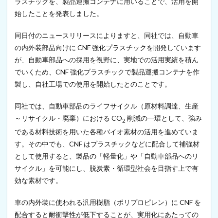
ラスチックを、製品運搬コンテナに用いることで、活用を開
化
始したことを発表しました。
粧
品
が
同日付のニュースリリースによりますと、同社では、自動車
発
の内外装部品向けに CNF 強化プラスチックを開発しています
売
が、自動車部品への採用を視野に、実地での活用実績を積ん
へ
（
でいくため、CNF 強化プラスチックで製品運搬コンテナを作
2
製し、自社工場での使用を開始したとのことです。
0
2
2
同社では、自動車部品のライフサイクル（原材料調達、生産
年
～リサイクル・廃棄）における CO
削減の一環として、強み
2
9
月
である材料技術を用いた各種バイオ素材の活用を進めていま
1
す。その中でも、CNF はプラスチックなどに配合して補強材
6
として使用すると、製品の「軽量化」や「自動車部品へのリ
日
）
サイクル」を可能にし、脱炭素・循環型社会を目指す上で有
効な素材です。
4
M
a
車の内外装に使われる汎用樹脂（ポリプロピレン）に CNF を
l
配合すると耐衝撃性が低下することが、実用化にあたっての
a