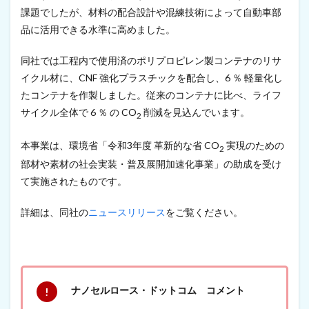
y
課題でしたが、材料の配合設計や混練技術によって自動車部
s
品に活用できる水準に高めました。
i
a
N
同社では工程内で使用済のポリプロピレン製コンテナのリサ
a
イクル材に、CNF 強化プラスチックを配合し、6 ％ 軽量化し
n
たコンテナを作製しました。従来のコンテナに比べ、ライフ
o
t
サイクル全体で 6 ％ の CO
削減を見込んでいます。
2
e
c
本事業は、環境省「令和3年度 革新的な省 CO
実現のための
h
2
n
部材や素材の社会実装・普及展開加速化事業」の助成を受け
o
て実施されたものです。
l
o
g
詳細は、同社の
ニュースリリース
をご覧ください。
y
I
n
d
u
s
ナノセルロース・ドットコム コメント
t
r