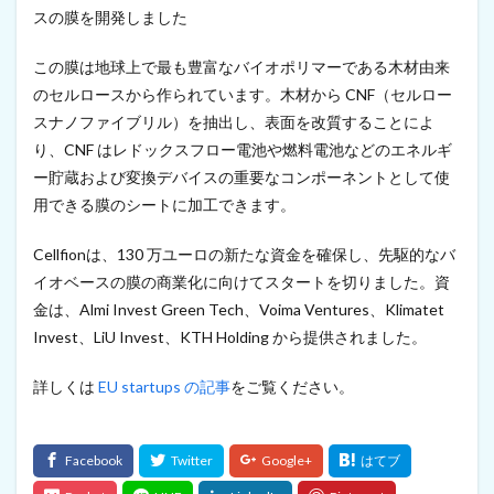
スの膜を開発しました
この膜は地球上で最も豊富なバイオポリマーである木材由来
のセルロースから作られています。木材から CNF（セルロー
スナノファイブリル）を抽出し、表面を改質することによ
り、CNF はレドックスフロー電池や燃料電池などのエネルギ
ー貯蔵および変換デバイスの重要なコンポーネントとして使
用できる膜のシートに加工できます。
Cellfionは、130 万ユーロの新たな資金を確保し、先駆的なバ
イオベースの膜の商業化に向けてスタートを切りました。資
金は、Almi Invest Green Tech、Voima Ventures、Klimatet
Invest、LiU Invest、KTH Holding から提供されました。
詳しくは
EU startups の記事
をご覧ください。