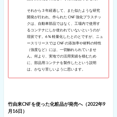
ス
イ
それから 3 年経過して、また似たような研究
ス
開発が行われ、作られた CNF 強化プラスチッ
の
S
クは、自動車部品ではなく、工場内で使用す
u
るコンテナにしか使われていないというのが
l
現状です。6 % 軽量化したとのとですが、ニュ
z
e
ースリリースでは CNF の添加率や材料の特性
r
（強度など）には、一切触れられていませ
、
オ
ん。何より、実地での活用実績を積むため
ラ
に、部品用コンテナを製作したという説明
ン
は、かなり苦しいように思います。
ダ
の
C
E
L
L
i
C
竹由来CNFを使った化粧品が発売へ（2022年9
O
月16日）
N
の