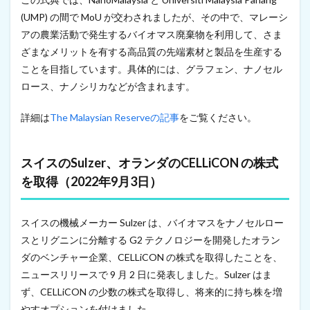
1
(UMP) の間で MoU が交わされましたが、その中で、マレーシ
日
アの農業活動で発生するバイオマス廃棄物を利用して、さま
）
ざまなメリットを有する高品質の先端素材と製品を生産する
7
ことを目指しています。具体的には、グラフェン、ナノセル
イ
オ
ロース、ナノシリカなどが含まれます。
ン
選
詳細は
The Malaysian Reserveの記事
をご覧ください。
択
膜
を
開
スイスのSulzer、オランダのCELLiCON の株式
発
を取得（2022年9月3日）
中
の
ス
ウ
スイスの機械メーカー Sulzer は、バイオマスをナノセルロー
ェ
スとリグニンに分離する G2 テクノロジーを開発したオラン
ー
ダのベンチャー企業、CELLiCON の株式を取得したことを、
デ
ン
ニュースリリースで 9 月 2 日に発表しました。Sulzer はま
の
ず、CELLiCON の少数の株式を取得し、将来的に持ち株を増
C
e
やすオプションを付けました。