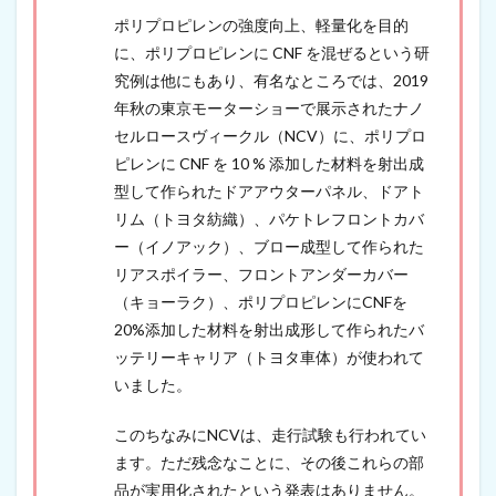
i
ポリプロピレンの強度向上、軽量化を目的
a
に、ポリプロピレンに CNF を混ぜるという研
l
G
究例は他にもあり、有名なところでは、2019
r
年秋の東京モーターショーで展示されたナノ
o
セルロースヴィークル（NCV）に、ポリプロ
u
p
ピレンに CNF を 10 % 添加した材料を射出成
が
型して作られたドアアウターパネル、ドアト
設
立
リム（トヨタ紡織）、パケトレフロントカバ
（
ー（イノアック）、ブロー成型して作られた
2
リアスポイラー、フロントアンダーカバー
0
2
（キョーラク）、ポリプロピレンにCNFを
2
20%添加した材料を射出成形して作られたバ
年
9
ッテリーキャリア（トヨタ車体）が使われて
月
いました。
1
0
このちなみにNCVは、走行試験も行われてい
日
）
ます。ただ残念なことに、その後これらの部
5
品が実用化されたという発表はありません。