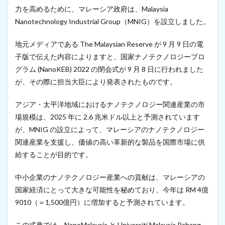
t
力を高めるために、マレーシア政府は、Malaysia
u
Nanotechnology Industrial Group（MNIG）を設立しました。
p
C
地元メディアである The Malaysian Reserve が 9 月 9 日の電
h
a
子版で伝えた内容によりますと、国家ナノテクノロジープロ
l
グラム (NanoKEB) 2022 の閉会式が 9 月 8 日に行われました
l
e
が、その際に担当大臣により発表されたものです。
n
g
アジア・太平洋地域におけるナノテクノロジー関連産業の市
e
に
場規模は、2025 年に 2.6 兆米ドル以上と予測されています
選
が、MNIG の設立によって、マレーシアのナノテクノロジー
ば
関連産業を支援し、価値の高い革新的な製品を国際市場に供
れ
る
給することが目的です。
（
2
中小企業のナノテクノロジー産業への貢献は、マレーシアの
0
2
国家経済にとって大きな可能性を秘めており、今年は RM 4億
2
9010（＝1,500億円）に増加すると予測されています。
年
9
この式典では、NanoMalaysia と Universiti Malaysia Pahang
月