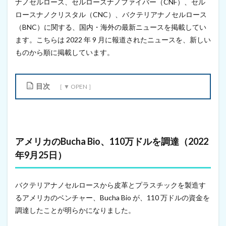
ナノセルロース、セルロースナノファイバー（CNF）、セル
ロースナノクリスタル（CNC）、バクテリアナノセルロース
（BNC）に関する、国内・海外の最新ニュースを掲載してい
ます。こちらは 2022 年 9 月に報道されたニュースを、新しい
ものから順に掲載しています。
目次
1
ア
メ
リ
カ
アメリカのBucha Bio、110万ドルを調達（2022
の
年9月25日）
B
u
c
h
バクテリアナノセルロースから皮革とプラスチックを製造す
a
るアメリカのベンチャー、Bucha Bio が、110 万ドルの資金を
B
i
調達したことが明らかになりました。
o