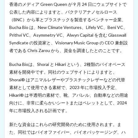
、
香港のメディア Green Queen が 9 月 24 日にウェブサイトで
1
1
公表した内容によりますと、バクテリアナノセルロース
0
（BNC）から革とプラスチックを製造するベンチャー企業、
万
Bucha Bio は、New Climate Ventures、Lifely VC、Beni VC、
ド
ル
Prithvi VC、Asymmetry VC、Alwyn Capital を含む Glasswall
を
Syndicate の投資家と、Visionary Music Group の CEO 兼創設
調
者である Chris Zarou から、資金を調達したとのことです。
達
（
2
Bucha Bioは、Shorai と Hikari という、2種類のバイオベース
0
素材を開発中です。同社のウェブサイトによりますと、
2
2
Shorai® はアニマルレザーやプラスチックレザーなどの代替
年
素材として使用できる素材で、2023 年に市場投入予定、
9
月
Hikari® は半透明の素材で、靴、アパレル、自動車などの用途
2
向けに、非常に柔らかいシートまたはペレットとして、2024
5
年に市場投入される計画です。
日
）
新たな資金はこれらの研究開発のために使用されます。ま
2
た、同社ではバイオファイバー、バイオパッケージング、ハ
豊
田