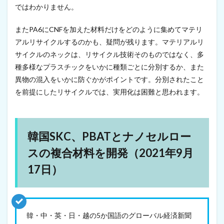
r
ではわかりません。
e
s
2
またPA6にCNFを加えた材料だけをどのように集めてマテリ
0
アルリサイクルするのかも、疑問が残ります。マテリアルリ
2
サイクルのネックは、リサイクル技術そのものではなく、多
2
が
種多様なプラスチックをいかに種類ごとに分別するか、また
講
異物の混入をいかに防ぐかがポイントです。分別されたこと
演
要
を前提にしたリサイクルでは、実用化は困難と思われます。
旨
と
ポ
ス
韓国SKC、PBATとナノセルロー
タ
ー
スの複合材料を開発（2021年9月
と
募
17日）
集
を
開
始
（
韓・中・英・日・越の5か国語のグローバル経済新聞
2