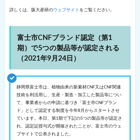
5
つ
詳しくは、阪大産研の
ウェブサイト
をご覧ください。
の
製
品
等
が
富士市CNFブランド認定（第1
認
期）で5つの製品等が認定される
定
さ
（2021年9月24日）
れ
る
（
2
0
2
静岡県富士市は、植物由来の新素材CNF又はCNF関連
1
技術を利活用し、生産・製造・加工した製品等につい
年
て、事業者からの申請に基づき「富士市CNFブラン
9
月
ド」として認定する制度を今年8月からスタートさせ
2
ています。本日、第1期で下記の5つの製品等が認定さ
4
日
れ、認定証授与式が開催されたことが、富士市のウェ
）
ブサイトで公表されました。