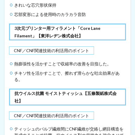
適
きれいな芯穴形状保持
し
た
芯部変形による使用時のカラカラ音防
基
材
3次元プリンター用フィラメント「Core Lane
を
開
Filament」【東洋レヂン株式会社】
発
（
2
CNF／CNF関連技術の利活用のポイント
0
2
熱膨張性を活かすことで収縮率の改善を目指した。
1
年
チキソ性を活かすことで、擦れず滑らかな吐出効果があ
9
る。
月
2
抗ウイルス抗菌 モイストティッシュ【五條製紙株式会
3
日
社】
）
4
CNF／CNF関連技術の利活用のポイント
木
材
ティッシュのパルプ繊維間にCNF繊維が交絡し網目構造を
と