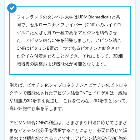
産
設
備
フィンランドのタンペレ大学はUPM Biomedicalsと共
を
拡
同で、セルロースナノファイバー（CNF）のハイドロ
張
ゲルにたんぱく質の一種であるアビジンを結合させ
し
用
た、アビジン結合CNFを開発しました。アビジン結合
途
CNFはビタミンB群の一つであるビオチンと結合させ
開
た分子を付着させることができ、それによって、3D細
発
を
胞培養の調整および機能化が可能となります。
加
速
（
例えば、ビオチン化フィブロネクチンとビオチン化ビトロネ
2
0
クチンで機能化されたアビジン結合CNFヒドロゲルは、線維
2
芽細胞の3D培養を促進し、これを使わない3D培養と比べて、
1
年
高い細胞生存率を示します。
9
月
アビジン結合CNFの利点は、さまざまな用途に応じてさまざ
1
7
まなビオチン化分子を選択することにより、必要に応じて調
日
整および機能化できることです。アビジン結合CNFが細胞外