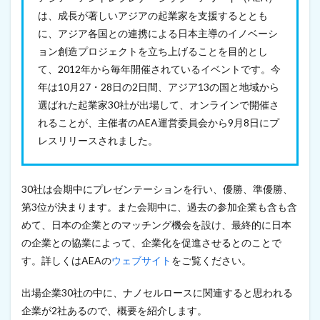
質
は、成長が著しいアジアの起業家を支援するととも
か
に、アジア各国との連携による日本主導のイノベーシ
ら
歯
ョン創造プロジェクトを立ち上げることを目的とし
科
て、2012年から毎年開催されているイベントです。今
用
年は10月27・28日の2日間、アジア13の国と地域から
イ
ン
選ばれた起業家30社が出場して、オンラインで開催さ
プ
れることが、主催者のAEA運営委員会から9月8日にプ
ラ
ン
レスリリースされました。
ト
を
製
30社は会期中にプレゼンテーションを行い、優勝、準優勝、
造
（
第3位が決まります。また会期中に、過去の参加企業も含も含
2
めて、日本の企業とのマッチング機会を設け、最終的に日本
0
2
の企業との協業によって、企業化を促進させるとのことで
1
す。詳しくはAEAの
ウェブサイト
をご覧ください。
年
9
出場企業30社の中に、ナノセルロースに関連すると思われる
月
3
企業が2社あるので、概要を紹介します。
日