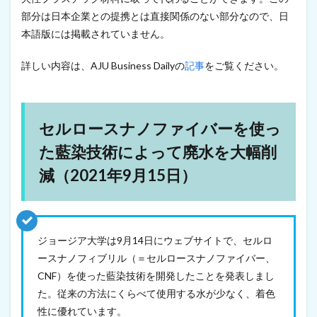
分
部分は日本企業との提携とは直接関係のない部分なので、日
解
本語版には掲載されていません。
技
術
に
詳しい内容は、AJU Business Dailyの
記事
をご覧ください。
よ
っ
て
ナ
セルロースナノファイバーを使っ
ノ
セ
た藍染技術によって廃水を大幅削
ル
ロ
減（2021年9月15日）
ー
ス
を
生
成
ジョージア大学は9月14日にウェブサイトで、セルロ
（
2
ースナノフィブリル（＝セルロースナノファイバー、
0
CNF）を使った藍染技術を開発したことを発表しまし
2
た。従来の方法にくらべて使用する水が少なく、着色
1
年
性に優れています。