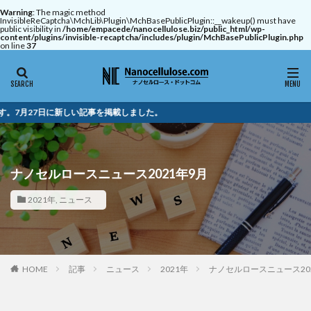
Warning
: The magic method
InvisibleReCaptcha\MchLib\Plugin\MchBasePublicPlugin::__wakeup() must have
public visibility in
/home/empacede/nanocellulose.biz/public_html/wp-
content/plugins/invisible-recaptcha/includes/plugin/MchBasePublicPlugin.php
on line
37
記事を掲載しました。
ナノセルロースニュース2021年9月
2021年
,
ニュース
HOME
記事
ニュース
2021年
ナノセルロースニュース20