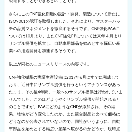
製造することができるとのことです。
C
o
さらにこのCNF強化樹脂の設計・開発、製造について新たに
n
f
ISO9001の認証を取得しました。それにより、マスターバッ
e
チの品質マネジメントを徹底するそうです。CNF強化PA6に
r
ついては10月より、またCNF強化PPについては来年４月より
e
n
サンプル提供を拡大し、自動車用部品を始めとする幅広い産
c
業への用途開発を加速するそうです。
e
o
n
以上が同社のニュースリリースの内容です。
C
e
CNF強化樹脂の実証生産設備は2017年6月にすでに完成して
l
おり、近日中にサンプル提供を行うというアナウンスがあっ
l
u
たまま、その後4年間、一般へのサンプル提供は行われていま
l
せんでした。このほどようやくサンプル提供が開始されると
o
s
のことですが、PA6にどのようなCNFが添加され、その結
e
果、物性がどう変化したのか、また競合製品と比べて価格は
F
どうなのか公表されていないので、同社がいうように、自動
i
b
車部品を始めとする幅広い産業へ広がるのかどうか、現時点