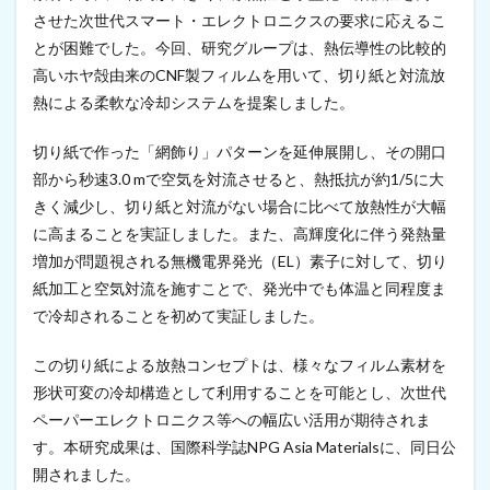
月
させた次世代スマート・エレクトロニクスの要求に応えるこ
2
とが困難でした。今回、研究グループは、熱伝導性の比較的
4
日
高いホヤ殻由来のCNF製フィルムを用いて、切り紙と対流放
）
熱による柔軟な冷却システムを提案しました。
2
富
切り紙で作った「網飾り」パターンを延伸展開し、その開口
士
部から秒速3.0 mで空気を対流させると、熱抵抗が約1/5に大
市
C
きく減少し、切り紙と対流がない場合に比べて放熱性が大幅
N
に高まることを実証しました。また、高輝度化に伴う発熱量
F
ブ
増加が問題視される無機電界発光（EL）素子に対して、切り
ラ
紙加工と空気対流を施すことで、発光中でも体温と同程度ま
ン
で冷却されることを初めて実証しました。
ド
認
定
この切り紙による放熱コンセプトは、様々なフィルム素材を
（
形状可変の冷却構造として利用することを可能とし、次世代
第
1
ペーパーエレクトロニクス等への幅広い活用が期待されま
期
す。本研究成果は、国際科学誌NPG Asia Materialsに、同日公
）
開されました。
で