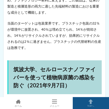
め、ナノテクノロジー材料に変えます。この製品は、従来の
ス
製造と積層造形の両方に適した先端材料の製造における重要
ナ
ノ
な成分として機能します。
フ
ァ
当面のターゲットは包装業界です。プラスチック包装の32％
イ
が環境中に放置され、40％は埋め立てられ、14％が焼却さ
バ
ー
れ、14％がリサイクルされていますが、効果的にリサイクル
は
されるのは2％に過ぎません。プラスチックの代替材料の生産
不
採
は急務です。
用
（
2
0
筑波大学、セルロースナノファイ
2
1
バーを使って植物病原菌の感染を
年
9
防ぐ（2021年9月7日）
月
1
日
）
ホーム
メニュー
TOPへ
17
農業では植物病原菌の感染が原因で病気が発生し、安