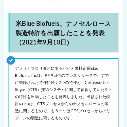
用
（
2
0
米Blue Biofuels、ナノセルロース
2
1
製造特許を出願したことを発表
年
9
（2021年9月10日）
月
7
日
）
アメリカフロリダ州にあるバイオ燃料企業Blue
14
ニ
Biofuels, Incは、9月9日付のプレスリリースで、すで
ュ
に登録された特許に続く2つの特許と、Cellulose-to-
ー
Sugar（CTS）技術システムに関して留保していた3つ
ジ
ー
の特許を出願したことを発表しました。出願された特
ラ
許の1つは、CTSプロセスからのナノセルロースの製
ン
造に関するもので、もう一つはCTSプロセスからのリ
ド
で
グニンの製造に関するものです。
藻
類