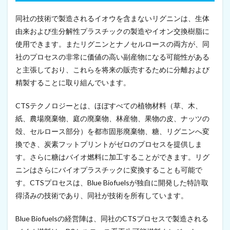
か
ら
同社の技術で製造されるイオウを含まないリグニンは、生体
ナ
由来および生分解性プラスチックの製造やイオン交換樹脂に
ノ
使用できます。またリグニンとナノセルロースの両方が、同
セ
ル
社のプロセスの非常に価値の高い副産物になる可能性がある
ロ
と主張しており、これらを将来の販売するために分離および
ー
ス
精製することに取り組んでいます。
を
作
CTSテクノロジーとは、ほぼすべての植物材料（草、木、
る
紙、農場廃棄物、庭の廃棄物、林産物、果物の皮、ナッツの
研
究
殻、セルロース部分）を都市固形廃棄物、糖、リグニンへ変
が
換でき、炭素フットプリントがゼロのプロセスを提供しま
科
学
す。さらに糖はバイオ燃料に加工することができます。リグ
賞
ニンはさらにバイオプラスチックに変換することも可能で
受
す。CTSプロセスは、Blue Biofuelsが独自に開発した特許取
賞
（
得済みの技術であり、同社が技術を所有しています。
2
0
Blue Biofuelsの経営陣は、同社のCTSプロセスで製造される
2
1