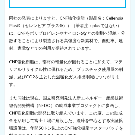
2
0
2
1
同社の発表によりますと、CNF強化樹脂（製品名：Cellenpia
年
Plas®（セレンピア プラス®））（筆者注：plusではない）
9
は、CNFをポリプロピレンやナイロン6などの樹脂へ混練・分
月
1
散することにより製造される高強度な新素材で、自動車、建
5
材、家電などでの利用が期待されています。
日
）
CNF強化樹脂は、部材の軽量化が図れることに加えて、マテ
8
リアルリサイクル性に優れるため、プラスチック使用量の削
I
n
減、及びCO2を主とした温暖化ガス排出削減につながりま
t
す。
e
r
n
また同社は現在、国立研究開発法人新エネルギー・産業技術
a
総合開発機構（NEDO）の助成事業プロジェクトに参画し、
t
CNF強化樹脂の開発に取り組んでいます。この度、この助成
i
o
金を活用して富士工場に建設した、混練を中心とする実証拡
n
張設備は、年間50トン以上のCNF強化樹脂マスターバッチを
a
l