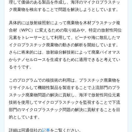
理して価値のある製品を作成し、海洋のマイクロプラスチッ
プ
ク廃棄物を検出することで問題を解決しようとしています。
の
C
N
具体的には放射線照射によって廃棄物を木材プラスチック複
F
合材（WPC）に変えるための取り組みや、特定の放射性同位
が
ア
元素をトレーサーとして利用して、ビーチや海に散乱したマ
ク
イクロプラスチック廃棄物の動きの解析を開始しています。
リ
さらに将来的には、放射線分解技術によって廃棄バイオマス
ル
系
からナノセルロースを生成するために適用できると考えてい
エ
るそうです。
マ
ル
シ
このプログラムでの核技術の利用は、プラスチック廃棄物を
ョ
リサイクルして機能性製品を製造することで上流部門のプラ
ン
材
スチック廃棄物問題の解決に貢献し、海洋で放射性同位元素
料
技術を使用してマイクロプラスチックを監視することで下流
の
部門のマイクロプラスチック問題の解決に貢献することを目
添
加
的としています。
剤
に
詳細は同通信社の
記事
をご覧ください。
採