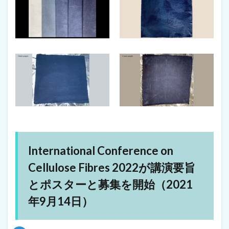
月
1
0
日
）
11
ア
ジ
ア
・
ア
ン
ト
レ
プ
レ
International Conference on
ナ
ー
Cellulose Fibres 2022が講演要旨
シ
とポスターと募集を開始（2021
ッ
プ
年9月14日）
・
ア
ワ
ー