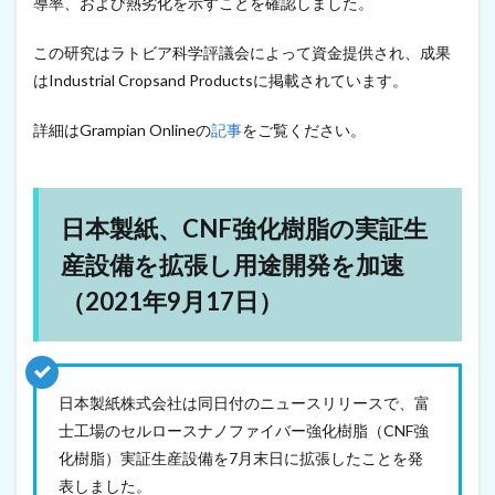
導率、および熱劣化を示すことを確認しました。
ァ
イ
この研究はラトビア科学評議会によって資金提供され、成果
バ
ー
はIndustrial Cropsand Productsに掲載されています。
を
使
詳細はGrampian Onlineの
記事
をご覧ください。
っ
た
藍
染
技
日本製紙、CNF強化樹脂の実証生
術
に
産設備を拡張し用途開発を加速
よ
（2021年9月17日）
っ
て
廃
水
を
大
日本製紙株式会社は同日付のニュースリリースで、富
幅
士工場のセルロースナノファイバー強化樹脂（CNF強
削
減
化樹脂）実証生産設備を7月末日に拡張したことを発
（
表しました。