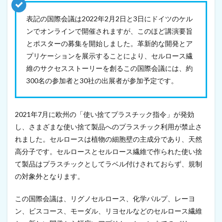
ド
に
表記の国際会議は2022年2月2日と3日にドイツのケル
ナ
ンでオンラインで開催されますが、このほど講演要旨
ノ
とポスターの募集を開始しました。革新的な開発とア
セ
ル
プリケーションを展示することにより、セルロース繊
ロ
維のサクセスストーリーを創るこの国際会議には、約
ー
ス
300名の参加者と30社の出展者が参加予定です。
関
連
企
2021年7月に欧州の「使い捨てプラスチック指令」が発効
業
（
し、さまざまな使い捨て製品へのプラスチック利用が禁止さ
2
れました。セルロースは植物の細胞壁の主成分であり、天然
0
高分子です。セルロースとセルロース繊維で作られた使い捨
2
1
て製品はプラスチックとしてラベル付けされておらず、規制
年
の対象外となります。
9
月
9
この国際会議は、リグノセルロース、化学パルプ、レーヨ
日
ン、ビスコース、モーダル、リヨセルなどのセルロース繊維
）