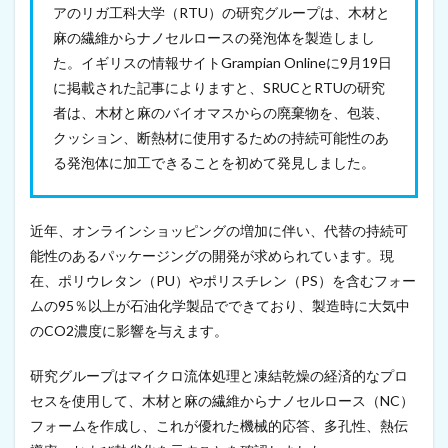
料
アのリガ工科大学（RTU）の研究グループは、木材と
を
麻の繊維からナノセルロースの発泡体を製造しまし
開
発
た。イギリスの情報サイトGrampian Onlineに9月19日
（
に掲載された記事によりますと、SRUCとRTUの研究
2
0
者は、木材と麻のバイオマスからの廃棄物を、包装、
2
クッション、断熱材に使用するための持続可能性のあ
1
る発泡体に加工できることを初めて発見しました。
年
9
月
1
近年、オンラインショッピングの増加に伴い、代替の持続可
7
日
能性のあるパッケージングの開発が求められています。現
）
在、ポリウレタン（PU）やポリスチレン（PS）を含むフォー
7
ムの95％以上が石油化学製品でできており、製造時に大気中
セ
のCO2濃度に影響を与えます。
ル
ロ
研究グループはマイクロ流体処理と凍結乾燥の経済的なプロ
ー
ス
セスを使用して、木材と麻の繊維からナノセルロース（NC）
ナ
フォームを作成し、これが優れた機械的応答、多孔性、熱伝
ノ
フ