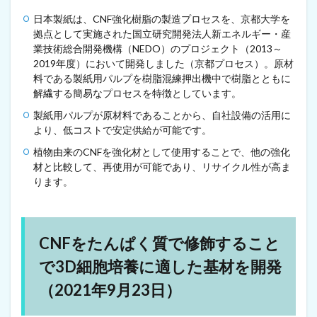
年
9
日本製紙は、CNF強化樹脂の製造プロセスを、京都大学を
月
拠点として実施された国立研究開発法人新エネルギー・産
2
業技術総合開発機構（NEDO）のプロジェクト（2013～
0
2019年度）において開発しました（京都プロセス）。原材
日
料である製紙用パルプを樹脂混練押出機中で樹脂とともに
）
解繊する簡易なプロセスを特徴としています。
5
日
製紙用パルプが原材料であることから、自社設備の活用に
本
より、低コストで安定供給が可能です。
製
植物由来のCNFを強化材として使用することで、他の強化
紙
、
材と比較して、再使用が可能であり、リサイクル性が高ま
C
ります。
N
F
強
化
CNFをたんぱく質で修飾すること
樹
脂
で3D細胞培養に適した基材を開発
の
実
（2021年9月23日）
証
生