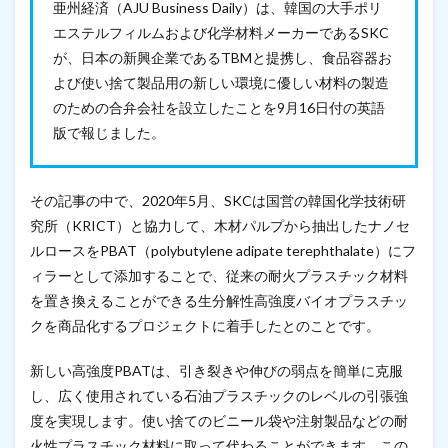
0
亜州経済（AJU Business Daily）は、韓国の大手ポリ
2
エステルフィルムおよび化学材料メーカーであるSKC
1
年
が、日本の新興企業であるTBMと提携し、食品容器お
9
よび使い捨て製品用の新しい環境に優しい材料の製造
月
のための合弁会社を設立したことを9月16日付の英語
1
4
版で報じました。
日
）
9
その記事の中で、2020年5月、SKCは国営の韓国化学技術研
イ
究所（KRICT）と協力して、木材パルプから抽出したナノセ
ン
ルロースをPBAT（polybutylene adipate terephthalate）にフ
ド
ネ
ィラーとして添加することで、従来の耐火プラスチック材料
シ
を置き換えることができる生分解性高強度バイオプラスチッ
ア
、
クを商品化するプロジェクトに着手したとのことです。
将
来
新しい高強度PBATは、引き裂きや伸びの弱点を簡単に克服
的
に
し、広く使用されている石油プラスチックのレベルの引張強
放
度を実現します。使い捨てのビニール袋や注射製品などの耐
射
火性プラスチック材料に取って代わることができます。この
線