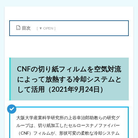
目次
1
C
N
F
の
CNFの切り紙フィルムを空気対流
切
り
によって放熱する冷却システムと
紙
フ
して活用（2021年9月24日）
ィ
ル
ム
を
空
大阪大学産業科学研究所の上谷幸治郎助教らの研究グ
気
対
ループは、切り紙加工したセルロースナノファイバー
流
（CNF）フィルムが、形状可変の柔軟な冷却システム
に