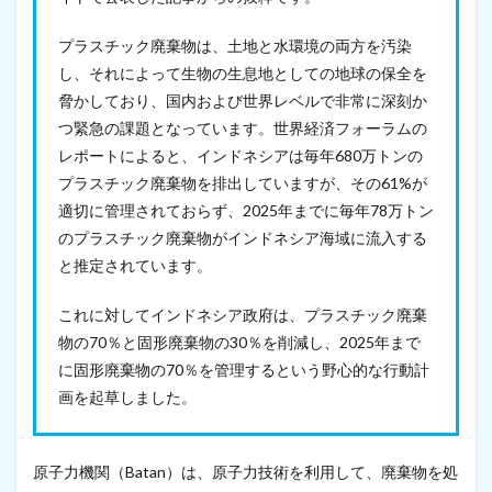
原
菌
プラスチック廃棄物は、土地と水環境の両方を汚染
の
し、それによって生物の生息地としての地球の保全を
感
染
脅かしており、国内および世界レベルで非常に深刻か
を
つ緊急の課題となっています。世界経済フォーラムの
防
レポートによると、インドネシアは毎年680万トンの
ぐ
（
プラスチック廃棄物を排出していますが、その61%が
2
適切に管理されておらず、2025年までに毎年78万トン
0
2
のプラスチック廃棄物がインドネシア海域に流入する
1
と推定されています。
年
9
これに対してインドネシア政府は、プラスチック廃棄
月
7
物の70％と固形廃棄物の30％を削減し、2025年まで
日
に固形廃棄物の70％を管理するという野心的な行動計
）
画を起草しました。
13
中
越
パ
原子力機関（Batan）は、原子力技術を利用して、廃棄物を処
ル