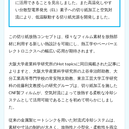
よ
に活用できることを見出しました。また高温化しやす
っ
い分散型電界発光（EL）素子への切り紙加工と空気対
て
流により、低温駆動する切り紙光源を開発しました。
放
熱
す
る
この切り紙放熱コンセプトは、様々なフィルム素材を放熱部
冷
却
材に利用する新しい熱設計を可能にし、熱工学やペーパーエ
シ
レクトロニクスへの幅広い応用が期待されます。
ス
テ
大阪大学産業科学研究所のHot topicsに同日掲載された記事に
ム
と
よりますと、大阪大学産業科学研究所の上谷幸治郎助教、大
し
分工業高等専門学校の常安翔太助教、東京工芸大学工学研究
て
活
科の佐藤利文教授らの研究グループは、切り紙加工を施した
用
CNF製フィルムが、空気対流によって放熱する柔軟な冷却シ
（
ステムとして活用可能であることを初めて明らかにしまし
2
0
た。
2
1
従来の金属製ヒートシンクを用いた対流式冷却システムは、
年
9
素材や寸法の制約が大きく、放熱性と小型化・柔軟性を両立