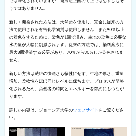
では浄化されていますが、発展途上国の向上では必ずしもそ
ロ
うではありません。
ー
ス
新しく開発された方法は、天然藍を使用し、完全に従来の方
製
造
法で使用される有害化学物質は使用しません。また90％以上
特
の着色をするために、染色が1回で済み、生地の染色に必要な
許
を
水の量が大幅に削減されます。従来の方法では、染料溶液に
出
最大8回浸漬する必要があり、70％から80％しか染色されま
願
せん。
し
た
こ
新しい方法は繊維の快適さも犠牲にせず、生地の厚さ、重量
と
増加、柔軟性をほぼ同じレベルに保ちます。プロセスが簡略
を
発
化されるため、労働者の時間とエネルギーを節約にもつなが
表
ります。
（
2
0
詳しい内容は、ジョージア大学の
ウェブサイト
をご覧くださ
2
い。
1
年
9