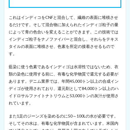
9
月
1
4
これはインディコをCNFと混合して、繊維の表面に堆積させ
日
るだけです。そして混合物に加えられたインディゴ粒子の量
）
によって青の色合いを変えることができます。この技術では
10
インディゴ粒子をナノファイバーと混合し、それらをテキス
米
タイルの表面に堆積させ、色素を所定の接着させるもので
B
l
す。
u
e
藍染に使う色素であるインディゴは水溶性ではないため、衣
B
i
類の染色に使用する前に、有毒な化学物質で還元する必要が
o
あります。デニム業界では、年間45,000トン以上の合成イン
f
u
ディゴが使用されており、還元剤として84,000トン以上のハ
e
イドロサルファイトナトリウムと53,000トンの灰汁が使用さ
l
れています。
s
、
ナ
また1足のジーンズを染めるのに50～100Lの水が必要です。
ノ
そしてその水は、有毒な化学物質が含まれています。米国内
セ
ル