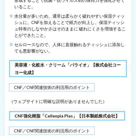
形成することで抗菌・抗ウイルス剤の保持力を強化させて
麻
の
いること。
繊
水分量が多いため、通常は柔らかく破れやすい保湿ティッ
維
シュに、CNFを加えることで紙力が向上し、保湿ティッシ
か
ら
ュ特有のしなやかさはそのままに 破れにくさを増強するこ
ナ
とができたこと。
ノ
セルロースなので、人体に直接触れるティッシュに添加し
セ
ル
ても悪影響がない。
ロ
ー
美容液・化粧水・クリーム「バライオ」【株式会社コー
ス
の
ヨー化成】
発
泡
CNF／CNF関連技術の利活用のポイント
体
を
製
（ウェブサイトに明確な説明がありませんでした）
造
（
2
CNF強化樹脂「Cellenpia Plas」【日本製紙株式会社】
0
2
CNF／CNF関連技術の利活用のポイント
1