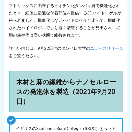
）
マトリックスに由来するビオチン化タンパク質で機能化され
6
たとき、細胞に最適な付着部位を提供する3Dハイドロゲルが
韓
得られました。機能化しないハイドロゲルと比べて、機能化
国
S
されたハイドロゲルでより速く増殖することが見出され、細
K
胞の生存率は高い状態で維持されます。
C
、
P
詳しい内容は、9月22日付のタンペレ大学の
ニュースリリース
B
をご覧ください。
A
T
と
ナ
ノ
木材と麻の繊維からナノセルロー
セ
スの発泡体を製造（2021年9月20
ル
ロ
日）
ー
ス
の
複
合
材
イギリスのScotland’s Rural College（SRUC）とラトビ