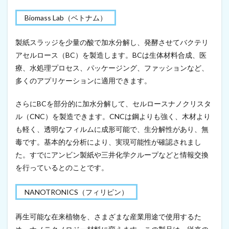
）
Biomass Lab（ベトナム）
16
キ
製紙スラッジを少量の酸で加水分解し、発酵させてバクテリ
レ
キ
アセルロース（BC）を製造します。BCは生体材料合成、医
ラ
療、水処理プロセス、パッケージング、ファッションなど、
®
ブ
多くのアプリケーションに適用できます。
ラ
ン
さらにBCを部分的に加水分解して、セルロースナノクリスタ
ド
ル（CNC）を製造できます。CNCは鋼よりも強く、木材より
に
新
も軽く、透明なフィルムに成形可能で、生分解性があり、無
商
毒です。基本的な分析により、実現可能性が確認されまし
品
を
た。すでにアンビン製紙や三井化学クループなどと情報交換
投
を行っているとのことです。
入
す
る
NANOTRONICS（フィリピン）
も
セ
再生可能な在来植物を、さまざまな産業用途で使用するた
ル
ー