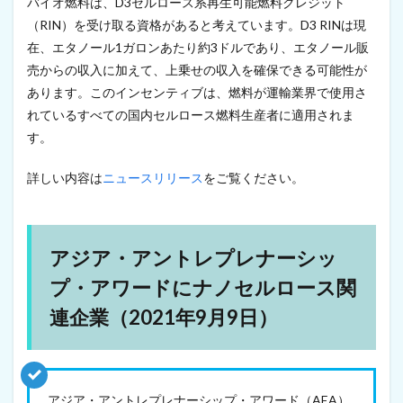
バイオ燃料は、D3セルロース系再生可能燃料クレジット
年
（RIN）を受け取る資格があると考えています。D3 RINは現
9
在、エタノール1ガロンあたり約3ドルであり、エタノール販
月
7
売からの収入に加えて、上乗せの収入を確保できる可能性が
日
あります。このインセンティブは、燃料が運輸業界で使用さ
）
れているすべての国内セルロース燃料生産者に適用されま
15
す。
セ
ル
ロ
詳しい内容は
ニュースリリース
をご覧ください。
ー
ス
ナ
ノ
アジア・アントレプレナーシッ
ク
リ
プ・アワードにナノセルロース関
ス
タ
連企業（2021年9月9日）
ル
と
た
ん
ぱ
く
アジア・アントレプレナーシップ・アワード（AEA）