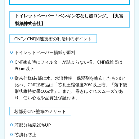
3
C
N
トイレットペーパー「ペンギン芯なし超ロング」【丸富
F
を
製紙株式会社】
た
ん
CNF／CNF関連技術の利活用のポイント
ぱ
く
質
トイレットペーパー損紙が原料
で
CNF塗布時にフィルターが詰まらない様、CNF繊維長は
修
飾
90µm以下
す
従来仕様(芯部に水、水溶性糊、保湿剤を塗布したもの)と
る
比べ、CNF塗布品は「芯孔圧縮強度20%以上増」「落下後
こ
と
形状維持効果10%増」。また、巻きほぐれスムーズであ
で
り、使い心地や品質は保証付き。
3
D
芯部分CNF塗布のメリット
細
胞
培
芯部分強度20%UP
養
芯潰れ防止
に