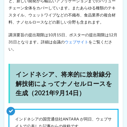
と、新しい開発から幅広いアプリケーションまでのバリュー
12
チェーン全体をカバーしています。またあらゆる種類のテキ
筑
波
スタイル、ウェットワイプなどの不織布、食品業界の複合材
大
料、ナノセルロースなどの新しい分野も含まれます。
学
、
講演要旨の提出期限は10月15日、ポスターの提出期限は12月
セ
ル
31日となります。詳細は会議の
ウェブサイト
をご覧くださ
ロ
い。
ー
ス
ナ
ノ
フ
インドネシア、将来的に放射線分
ァ
イ
解技術によってナノセルロースを
バ
ー
生成（2021年9月14日）
を
使
っ
て
植
インドネシアの国営通信社ANTARA が同日、ウェブサ
物
イトで公表した記事からの抜粋です。
病