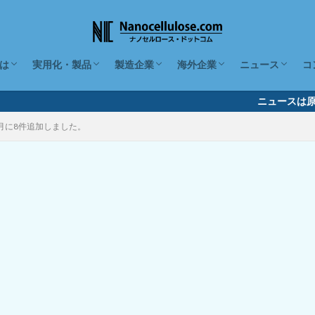
は
実用化・製品
製造企業
海外企業
ニュース
コ
とは、種類とその特徴
の原料と作り方
ト
の取り扱いとデメリット
の疎水化・ハイドロゲル・エ
の国際標準
が4分でわかる動画
ナノセルロースの特性
価格と今後の見通し
CNFを使った製品30種（日本）
CNFを使った化粧品・食品（日本）
CNFを混ぜた樹脂複合材料（日本）
素材産業での実用化・製品
化学・先端分野での実用化・製品
CNFを製造する国内企業26社
形態から探す
性状から探す
その他の項目から探す
製造企業（海外）
利用企業（海外）
関連サービス企業（海外）
2026年
2025年
2024年
2023年
2022年
2021年
2020年
ニュースは原則
2月に8件追加しました。