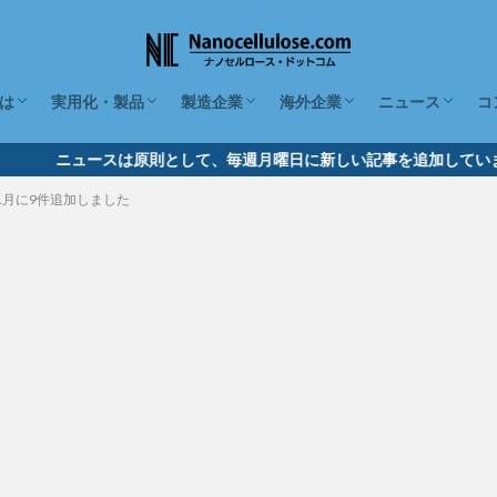
は
実用化・製品
製造企業
海外企業
ニュース
コ
とは、種類とその特徴
の原料と作り方
ト
の取り扱いとデメリット
の疎水化・ハイドロゲル・エ
の国際標準
が4分でわかる動画
ナノセルロースの特性
価格と今後の見通し
CNFを使った製品30種（日本）
CNFを使った化粧品・食品（日本）
CNFを混ぜた樹脂複合材料（日本）
素材産業での実用化・製品
化学・先端分野での実用化・製品
CNFを製造する国内企業26社
形態から探す
性状から探す
その他の項目から探す
製造企業（海外）
利用企業（海外）
関連サービス企業（海外）
2026年
2025年
2024年
2023年
2022年
2021年
2020年
ニュースは原則として、毎週月曜日に新しい記事を追加しています
1月に9件追加しました